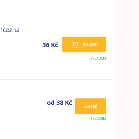
ncezna
36 Kč
Koupit
SKLADEM
od
38 Kč
Detail
SKLADEM