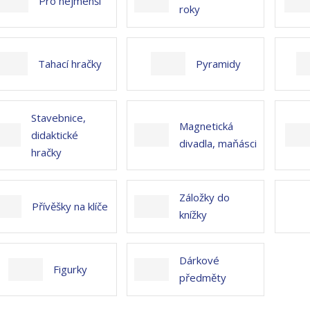
Pro nejmenší
roky
Tahací hračky
Pyramidy
Stavebnice,
Magnetická
didaktické
divadla, maňásci
hračky
Záložky do
Přívěšky na klíče
knížky
Dárkové
Figurky
předměty