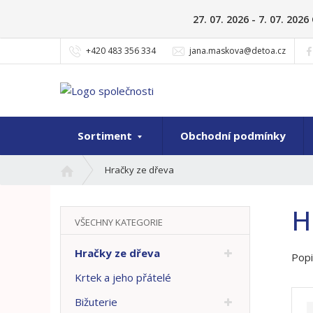
27. 07. 2026 - 7. 07. 20
+420 483 356 334
jana.maskova@detoa.cz
Sortiment
Obchodní podmínky
Ú
Hračky ze dřeva
v
o
H
d
VŠECHNY KATEGORIE
n
í
Hračky ze dřeva
Popi
s
t
Krtek a jeho přátelé
r
Bižuterie
a