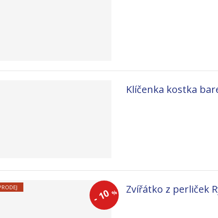
Klíčenka kostka ba
Zvířátko z perliček 
PRODEJ
10
%
-