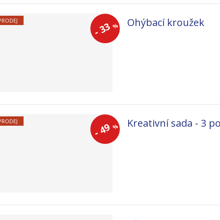
Ohýbací kroužek
PRODEJ
33
%
-
Kreativní sada - 3 p
PRODEJ
49
%
-