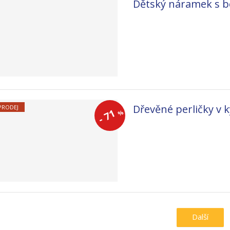
Dětský náramek s 
Dřevěné perličky v k
PRODEJ
71
%
-
Další