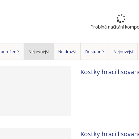
Probíhá načítání komp
oporučené
Nejlevnější
Nejdražší
Dostupné
Nejnovější
Kostky hrací lisova
Kostky hrací lisova