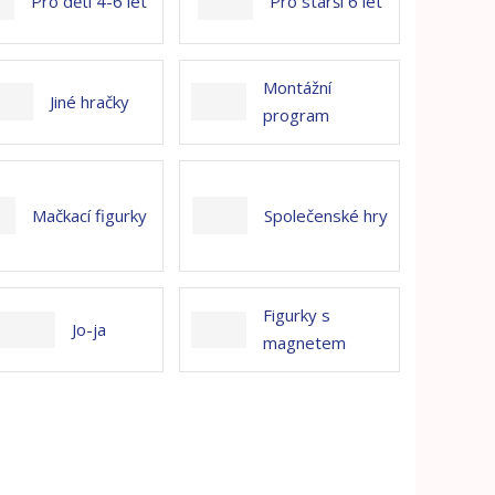
Pro děti 4-6 let
Pro starší 6 let
e
Montážní
Jiné hračky
program
Mačkací figurky
Společenské hry
Figurky s
Jo-ja
magnetem