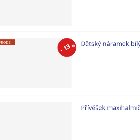
Dětský náramek bíl
PRODEJ
13
%
-
Přívěšek maxihalmi