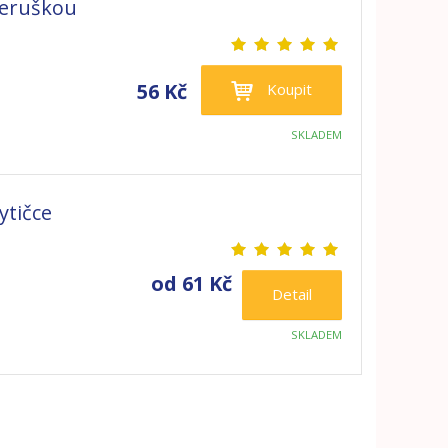
beruškou
56 Kč
Koupit
SKLADEM
ytičce
od
61 Kč
Detail
SKLADEM