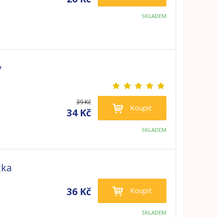
SKLADEM
ý
39 Kč
Koupit
34 Kč
SKLADEM
čka
36 Kč
Koupit
SKLADEM