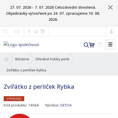
27. 07. 2026 - 7. 07. 2026 Celozávodní dovolená.
Objednávky vytvořené po 24. 07. zpracujeme 10. 08.
2026.
☰
V
y
h
Ú
Bižuterie
Dřevěné hobby perle
l
v
o
Zvířátko z perliček Rybka
e
d
d
n
a
Zvířátko z perliček Rybka
í
t
s
t
VÝPRODEJ
K
r
Kód produktu:
14064
Výrobce:
DETOA
ó
a
d
n