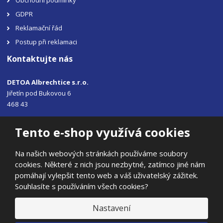
Obchodní podmínky
GDPR
Reklamační řád
Postup při reklamaci
Kontaktujte nás
DETOA Albrechtice s.r.o.
Jiřetín pod Bukovou 6
468 43
Tel.: +420 483 356 330
Tento e-shop využívá cookies
Email:
sales@detoa.cz
Na našich webových stránkách používáme soubory
cookies. Některé z nich jsou nezbytné, zatímco jiné nám
pomáhají vylepšit tento web a váš uživatelský zážitek.
Souhlasíte s používáním všech cookies?
© 2026, DETOA Albrechtice s.r.o.
Prohlášení o přístupnosti
|
Ochrana osobních údajů
|
Mapa stránek
Nastavení
|