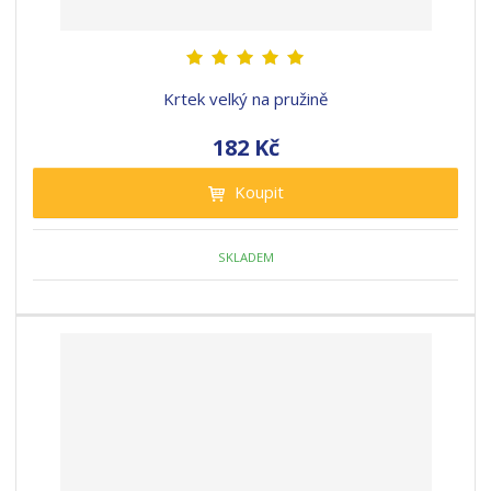
Krtek velký na pružině
182 Kč
Koupit
SKLADEM