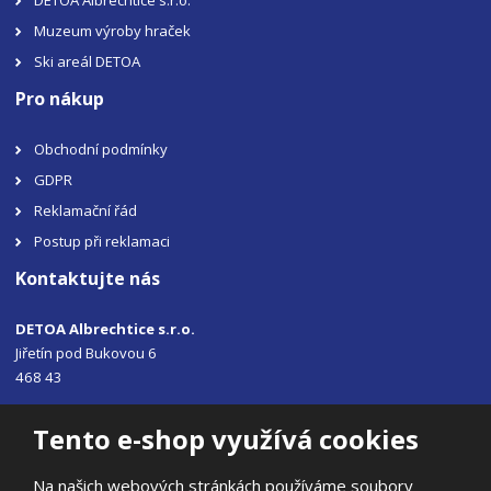
Muzeum výroby hraček
Ski areál DETOA
Pro nákup
Obchodní podmínky
GDPR
Reklamační řád
Postup při reklamaci
Kontaktujte nás
DETOA Albrechtice s.r.o.
Jiřetín pod Bukovou 6
468 43
Tel.: +420 483 356 330
Tento e-shop využívá cookies
Email:
sales@detoa.cz
Na našich webových stránkách používáme soubory