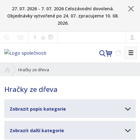
27. 07. 2026 - 7. 07. 2026 Celozávodní dovolená.
Objednávky vytvořené po 24. 07. zpracujeme 10. 08.
2026.
☰
V
y
h
Ú
Hračky ze dřeva
l
v
o
e
Hračky ze dřeva
d
d
n
a
í
t
Zobrazit popis kategorie
s
t
r
Zobrazit další kategorie
a
n