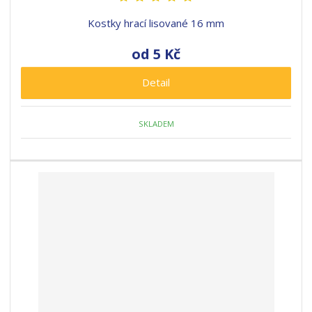
s
s
Kostky hrací lisované 16 mm
od
5 Kč
Detail
SKLADEM