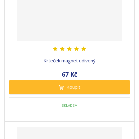
Krteček magnet udivený
67 Kč
Koupit
SKLADEM