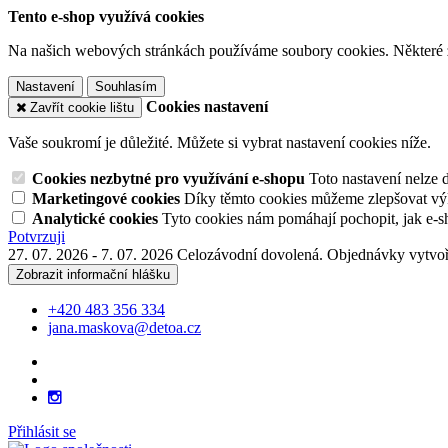
Tento e-shop využívá cookies
Na našich webových stránkách používáme soubory cookies. Některé z n
Nastavení
Souhlasím
Cookies nastavení
Zavřít cookie lištu
Vaše soukromí je důležité. Můžete si vybrat nastavení cookies níže.
Cookies nezbytné pro využívání e-shopu
Toto nastavení nelze 
Marketingové cookies
Díky těmto cookies můžeme zlepšovat výko
Analytické cookies
Tyto cookies nám pomáhají pochopit, jak e-s
Potvrzuji
27. 07. 2026 - 7. 07. 2026 Celozávodní dovolená. Objednávky vytvoř
Zobrazit informační hlášku
+420 483 356 334
jana.maskova@detoa.cz
Přihlásit se