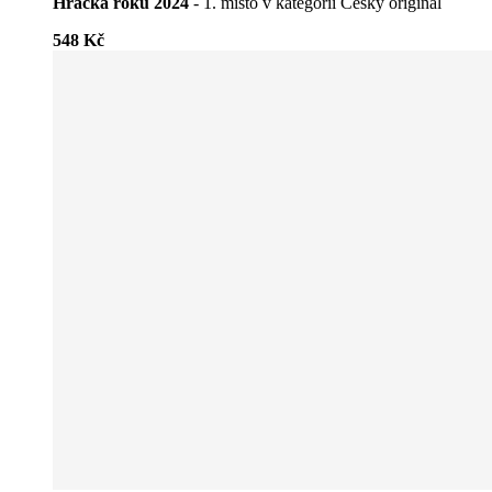
Hračka roku 2024
- 1. místo v kategorii Český originál
548 Kč