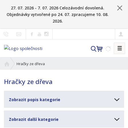
27. 07. 2026 - 7. 07. 2026 Celozávodní dovolená.
Objednávky vytvořené po 24. 07. zpracujeme 10. 08.
2026.
☰
V
y
h
Ú
Hračky ze dřeva
l
v
o
e
Hračky ze dřeva
d
d
n
a
í
t
Zobrazit popis kategorie
s
t
r
Zobrazit další kategorie
a
n