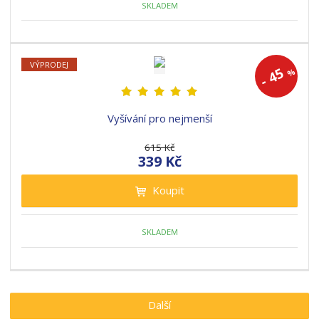
SKLADEM
VÝPRODEJ
45
%
-
Vyšívání pro nejmenší
615 Kč
339 Kč
Koupit
SKLADEM
Další