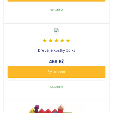
t
p
p
s
ů
SKLADEM
i
i
s
s
Dřevěné kostky 50 ks
468 Kč
Koupit
SKLADEM