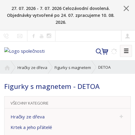
27. 07. 2026 - 7. 07. 2026 Celozávodní dovolená.
Objednávky vytvořené po 24. 07. zpracujeme 10. 08.
2026.
☰
V
y
h
Ú
DETOA
Hračky ze dřeva
Figurky s magnetem
l
v
o
e
Figurky s magnetem - DETOA
d
d
n
a
í
t
VŠECHNY KATEGORIE
s
t
Hračky ze dřeva
r
a
Krtek a jeho přátelé
n