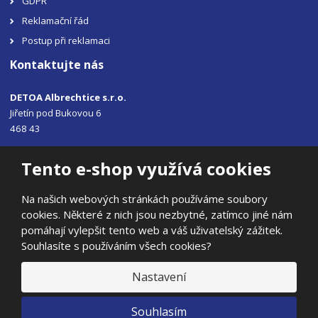
GDPR
Reklamační řád
Postup při reklamaci
Kontaktujte nás
DETOA Albrechtice s.r.o.
Jiřetín pod Bukovou 6
468 43
Tel.: +420 483 356 330
Tento e-shop využívá cookies
Email:
sales@detoa.cz
Na našich webových stránkách používáme soubory
cookies. Některé z nich jsou nezbytné, zatímco jiné nám
pomáhají vylepšit tento web a váš uživatelský zážitek.
Souhlasíte s používáním všech cookies?
© 2026, DETOA Albrechtice s.r.o.
Prohlášení o přístupnosti
|
Ochrana osobních údajů
|
Mapa stránek
Nastavení
|
E
Souhlasím
B
VYROBILA