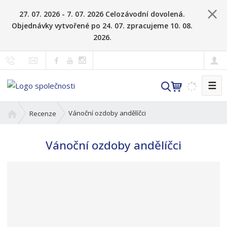
27. 07. 2026 - 7. 07. 2026 Celozávodní dovolená.
Objednávky vytvořené po 24. 07. zpracujeme 10. 08.
2026.
☰
V
y
h
Ú
Vánoční ozdoby andělíčci
Recenze
l
v
o
e
Vánoční ozdoby andělíčci
d
d
n
a
í
t
s
t
r
a
n