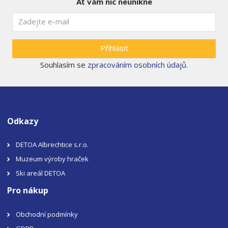
Ať vám nic neunikne
Přihlásit
Souhlasím se
zpracováním osobních údajů
.
Odkazy
DETOA Albrechtice s.r.o.
Muzeum výroby hraček
Ski areál DETOA
Pro nákup
Obchodní podmínky