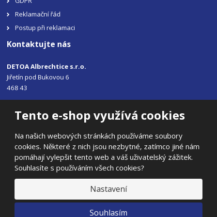
GDPR
Reklamační řád
Postup při reklamaci
Kontaktujte nás
DETOA Albrechtice s.r.o.
Jiřetín pod Bukovou 6
468 43
Tel.: +420 483 356 330
Tento e-shop využívá cookies
Email:
sales@detoa.cz
Na našich webových stránkách používáme soubory
cookies. Některé z nich jsou nezbytné, zatímco jiné nám
pomáhají vylepšit tento web a váš uživatelský zážitek.
Souhlasíte s používáním všech cookies?
© 2026, DETOA Albrechtice s.r.o.
Prohlášení o přístupnosti
|
Ochrana osobních údajů
|
Mapa stránek
Nastavení
|
E
Souhlasím
B
VYROBILA