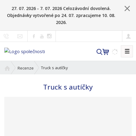
27. 07. 2026 - 7. 07. 2026 Celozávodní dovolená.
Objednávky vytvořené po 24. 07. zpracujeme 10. 08.
2026.
☰
V
y
h
Ú
Truck s autíčky
Recenze
l
v
o
e
Truck s autíčky
d
d
n
a
í
t
s
t
r
a
n