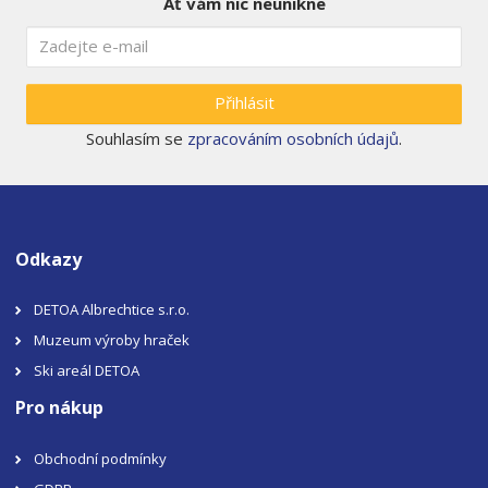
Ať vám nic neunikne
Přihlásit
Souhlasím se
zpracováním osobních údajů
.
Odkazy
DETOA Albrechtice s.r.o.
Muzeum výroby hraček
Ski areál DETOA
Pro nákup
Obchodní podmínky