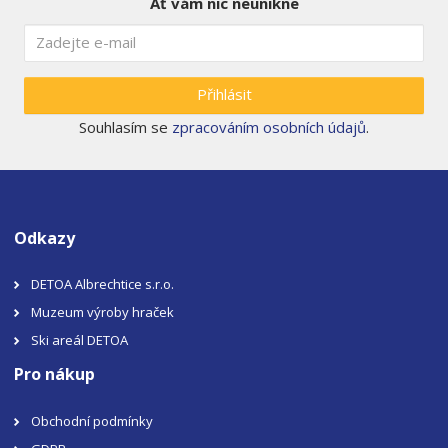
Ať vám nic neunikne
Přihlásit
Souhlasím se
zpracováním osobních údajů
.
Odkazy
DETOA Albrechtice s.r.o.
Muzeum výroby hraček
Ski areál DETOA
Pro nákup
Obchodní podmínky