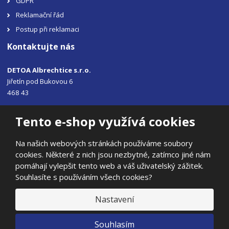
GDPR
Reklamační řád
Postup při reklamaci
Kontaktujte nás
DETOA Albrechtice s.r.o.
Jiřetín pod Bukovou 6
468 43
Tel.: +420 483 356 330
Tento e-shop využívá cookies
Email:
sales@detoa.cz
Na našich webových stránkách používáme soubory
cookies. Některé z nich jsou nezbytné, zatímco jiné nám
pomáhají vylepšit tento web a váš uživatelský zážitek.
Souhlasíte s používáním všech cookies?
© 2026, DETOA Albrechtice s.r.o.
Prohlášení o přístupnosti
|
Ochrana osobních údajů
|
Mapa stránek
Nastavení
|
E
Souhlasím
B
VYROBILA