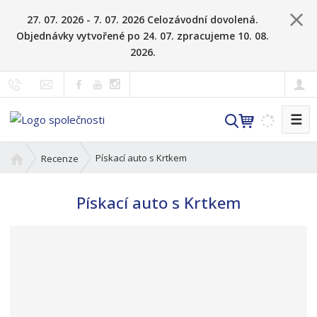
27. 07. 2026 - 7. 07. 2026 Celozávodní dovolená.
Objednávky vytvořené po 24. 07. zpracujeme 10. 08.
2026.
☰
V
y
h
Ú
Pískací auto s Krtkem
Recenze
l
v
o
e
Pískací auto s Krtkem
d
d
n
a
í
t
s
t
r
a
n