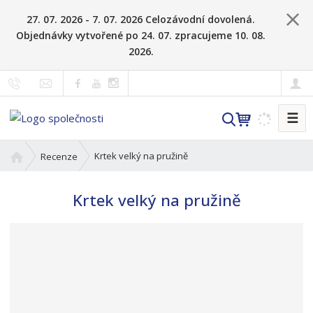
27. 07. 2026 - 7. 07. 2026 Celozávodní dovolená.
Objednávky vytvořené po 24. 07. zpracujeme 10. 08.
2026.
☰
V
y
h
Ú
Krtek velký na pružině
Recenze
l
v
o
e
Krtek velký na pružině
d
d
n
a
í
t
s
t
r
a
n