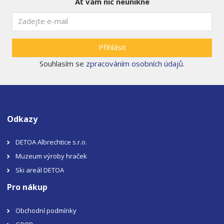
Ať vám nic neunikne
Přihlásit
Souhlasím se
zpracováním osobních údajů
.
Odkazy
DETOA Albrechtice s.r.o.
Muzeum výroby hraček
Ski areál DETOA
Pro nákup
Obchodní podmínky