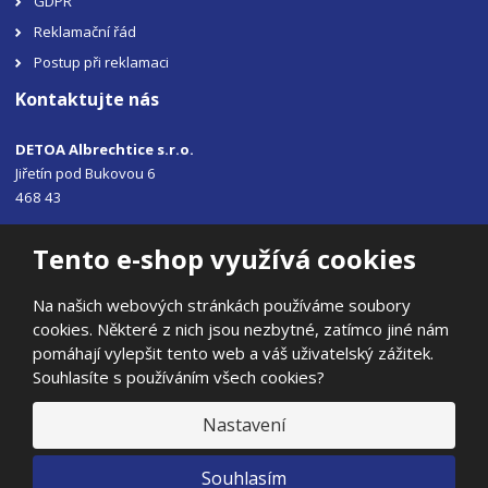
GDPR
Reklamační řád
Postup při reklamaci
Kontaktujte nás
DETOA Albrechtice s.r.o.
Jiřetín pod Bukovou 6
468 43
Tel.: +420 483 356 330
Tento e-shop využívá cookies
Email:
sales@detoa.cz
Na našich webových stránkách používáme soubory
cookies. Některé z nich jsou nezbytné, zatímco jiné nám
pomáhají vylepšit tento web a váš uživatelský zážitek.
Souhlasíte s používáním všech cookies?
© 2026, DETOA Albrechtice s.r.o.
Prohlášení o přístupnosti
|
Ochrana osobních údajů
|
Mapa stránek
Nastavení
|
E
Souhlasím
B
VYROBILA