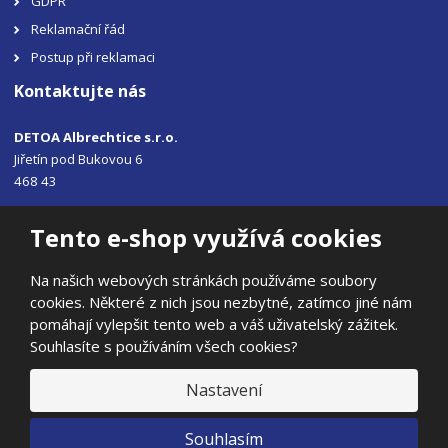
GDPR
Reklamační řád
Postup při reklamaci
Kontaktujte nás
DETOA Albrechtice s.r.o.
Jiřetín pod Bukovou 6
468 43
Tel.: +420 483 356 330
Tento e-shop využívá cookies
Email:
sales@detoa.cz
Na našich webových stránkách používáme soubory
cookies. Některé z nich jsou nezbytné, zatímco jiné nám
pomáhají vylepšit tento web a váš uživatelský zážitek.
Souhlasíte s používáním všech cookies?
© 2026, DETOA Albrechtice s.r.o.
Prohlášení o přístupnosti
|
Ochrana osobních údajů
|
Mapa stránek
Nastavení
|
E
Souhlasím
B
VYROBILA