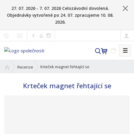
27. 07. 2026 - 7. 07. 2026 Celozávodní dovolená.
Objednávky vytvořené po 24. 07. zpracujeme 10. 08.
2026.
☰
V
y
h
Ú
Krteček magnet řehtající se
Recenze
l
v
o
e
Krteček magnet řehtající se
d
d
n
a
í
t
s
t
r
a
n