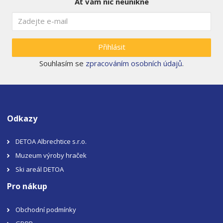
Ať vám nic neunikne
Přihlásit
Souhlasím se
zpracováním osobních údajů
.
Odkazy
DETOA Albrechtice s.r.o.
Muzeum výroby hraček
Ski areál DETOA
Pro nákup
Obchodní podmínky