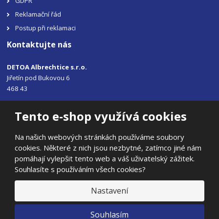
GDPR
Reklamační řád
Postup při reklamaci
Kontaktujte nás
DETOA Albrechtice s.r.o.
Jiřetín pod Bukovou 6
468 43
Tel.: +420 483 356 330
Tento e-shop využívá cookies
Email:
sales@detoa.cz
Na našich webových stránkách používáme soubory
cookies. Některé z nich jsou nezbytné, zatímco jiné nám
pomáhají vylepšit tento web a váš uživatelský zážitek.
Souhlasíte s používáním všech cookies?
© 2026, DETOA Albrechtice s.r.o.
Prohlášení o přístupnosti
|
Ochrana osobních údajů
|
Mapa stránek
Nastavení
|
E
Souhlasím
B
VYROBILA