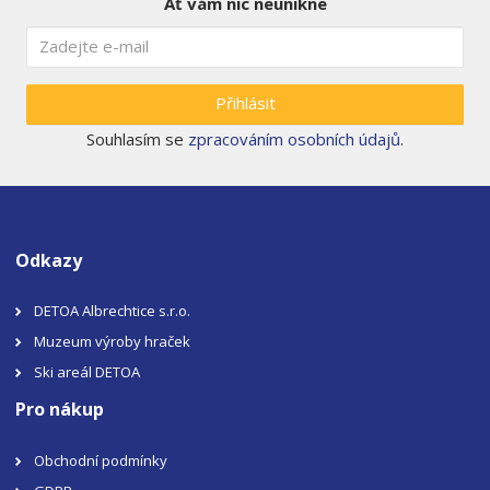
Ať vám nic neunikne
Přihlásit
Souhlasím se
zpracováním osobních údajů
.
Odkazy
DETOA Albrechtice s.r.o.
Muzeum výroby hraček
Ski areál DETOA
Pro nákup
Obchodní podmínky