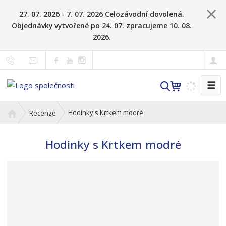
27. 07. 2026 - 7. 07. 2026 Celozávodní dovolená.
Objednávky vytvořené po 24. 07. zpracujeme 10. 08.
2026.
☰
V
y
h
Ú
Hodinky s Krtkem modré
Recenze
l
v
o
e
Hodinky s Krtkem modré
d
d
n
a
í
t
s
t
r
a
n