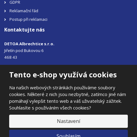
GDPR
Reklamační řád
Postup při reklamaci
Kontaktujte nás
DETOA Albrechtice s.r.o.
Jiřetín pod Bukovou 6
468 43
Tel.: +420 483 356 330
Tento e-shop využívá cookies
Email:
sales@detoa.cz
Na našich webových stránkách používáme soubory
cookies. Některé z nich jsou nezbytné, zatímco jiné nám
pomáhají vylepšit tento web a váš uživatelský zážitek.
Souhlasíte s používáním všech cookies?
© 2026, DETOA Albrechtice s.r.o.
Prohlášení o přístupnosti
|
Ochrana osobních údajů
|
Mapa stránek
Nastavení
|
E
Souhlasím