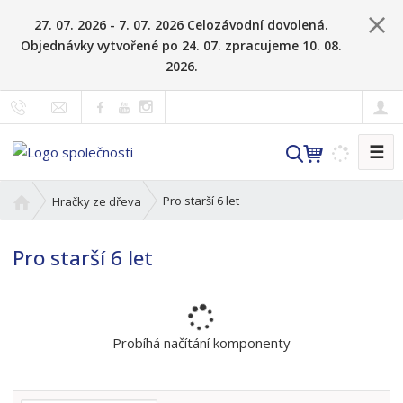
27. 07. 2026 - 7. 07. 2026 Celozávodní dovolená.
Objednávky vytvořené po 24. 07. zpracujeme 10. 08.
2026.
☰
V
y
h
Ú
Pro starší 6 let
Hračky ze dřeva
l
v
o
e
Pro starší 6 let
d
d
n
a
í
t
s
t
Probíhá načítání komponenty
r
a
n