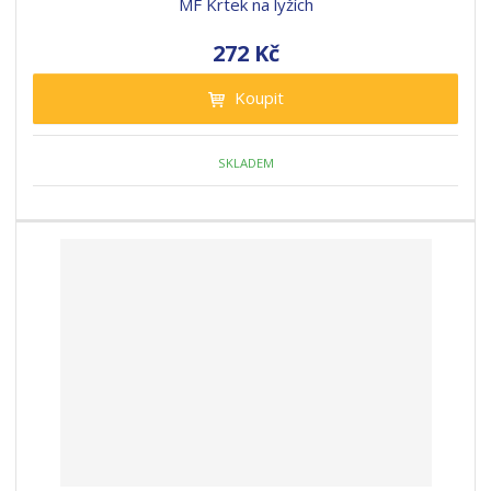
MF Krtek na lyžích
272 Kč
Koupit
SKLADEM