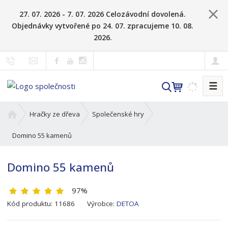
27. 07. 2026 - 7. 07. 2026 Celozávodní dovolená.
Objednávky vytvořené po 24. 07. zpracujeme 10. 08.
2026.
☰
V
y
h
Ú
Hračky ze dřeva
Společenské hry
l
v
o
Domino 55 kamenů
e
d
d
n
a
Domino 55 kamenů
í
t
s
97%
t
K
r
Kód produktu:
11686
Výrobce:
DETOA
ó
a
d
n