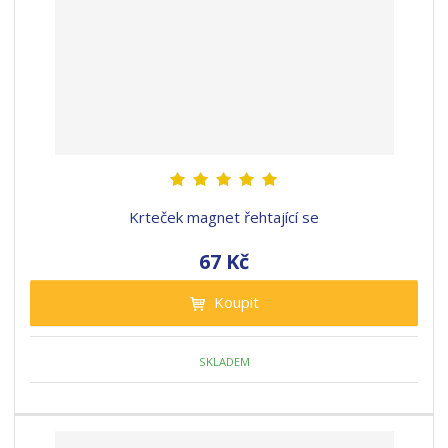
Krteček magnet řehtající se
67 Kč
Koupit
SKLADEM