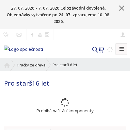
27. 07. 2026 - 7. 07. 2026 Celozávodní dovolená.
Objednávky vytvořené po 24. 07. zpracujeme 10. 08.
2026.
☰
V
y
h
Ú
Pro starší 6 let
Hračky ze dřeva
l
v
o
e
Pro starší 6 let
d
d
n
a
í
t
s
t
Probíhá načítání komponenty
r
a
n