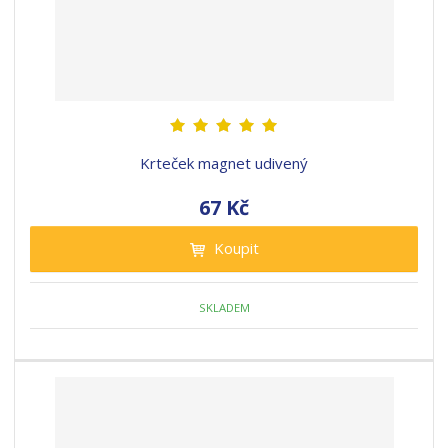
Krteček magnet udivený
67 Kč
Koupit
SKLADEM