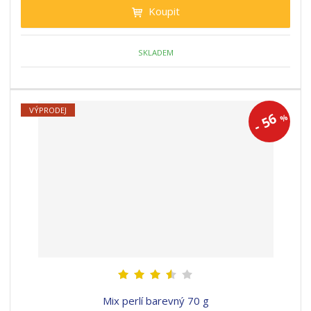
Koupit
SKLADEM
VÝPRODEJ
56
%
-
Mix perlí barevný 70 g