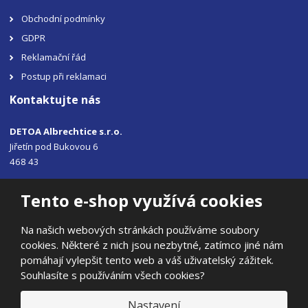
Obchodní podmínky
GDPR
Reklamační řád
Postup při reklamaci
Kontaktujte nás
DETOA Albrechtice s.r.o.
Jiřetín pod Bukovou 6
468 43
Tel.: +420 483 356 330
Tento e-shop využívá cookies
Email:
sales@detoa.cz
Na našich webových stránkách používáme soubory
cookies. Některé z nich jsou nezbytné, zatímco jiné nám
pomáhají vylepšit tento web a váš uživatelský zážitek.
Souhlasíte s používáním všech cookies?
© 2026, DETOA Albrechtice s.r.o.
Prohlášení o přístupnosti
|
Ochrana osobních údajů
|
Mapa stránek
Nastavení