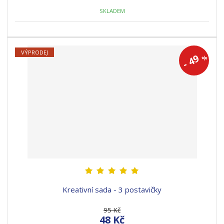
SKLADEM
VÝPRODEJ
49
%
-
Kreativní sada - 3 postavičky
95 Kč
48 Kč