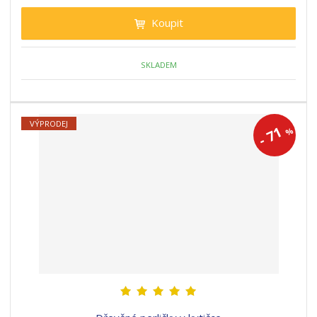
Koupit
SKLADEM
VÝPRODEJ
71
%
-