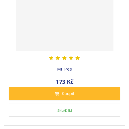
MF Pes
173 Kč
Koupit
SKLADEM