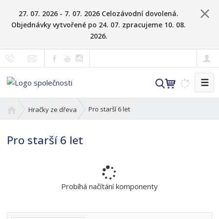
27. 07. 2026 - 7. 07. 2026 Celozávodní dovolená.
Objednávky vytvořené po 24. 07. zpracujeme 10. 08.
2026.
☰
V
y
h
Ú
Pro starší 6 let
Hračky ze dřeva
l
v
o
e
Pro starší 6 let
d
d
n
a
í
t
s
t
Probíhá načítání komponenty
r
a
n