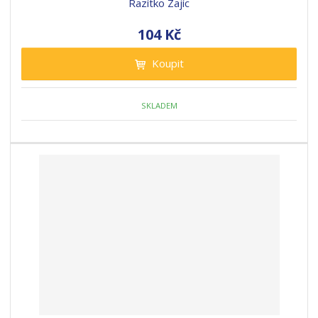
Razítko Zajíc
104 Kč
Koupit
SKLADEM