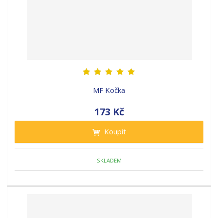
MF Kočka
173 Kč
Koupit
SKLADEM