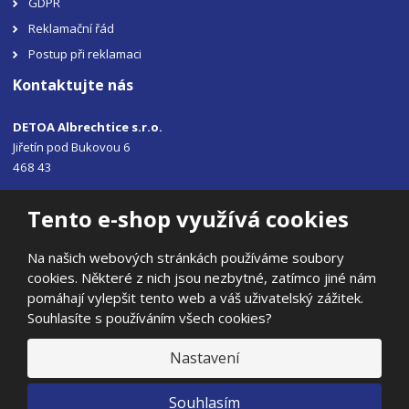
GDPR
Reklamační řád
Postup při reklamaci
Kontaktujte nás
DETOA Albrechtice s.r.o.
Jiřetín pod Bukovou 6
468 43
Tel.: +420 483 356 330
Tento e-shop využívá cookies
Email:
sales@detoa.cz
Na našich webových stránkách používáme soubory
cookies. Některé z nich jsou nezbytné, zatímco jiné nám
pomáhají vylepšit tento web a váš uživatelský zážitek.
Souhlasíte s používáním všech cookies?
© 2026, DETOA Albrechtice s.r.o.
Prohlášení o přístupnosti
|
Ochrana osobních údajů
|
Mapa stránek
Nastavení
|
E
Souhlasím
B