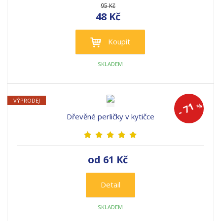
95 Kč
48 Kč
Koupit
SKLADEM
VÝPRODEJ
71
%
-
Dřevěné perličky v kytičce
od
61 Kč
Detail
SKLADEM