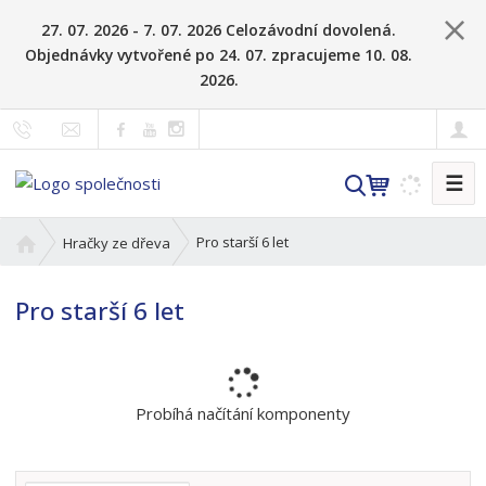
27. 07. 2026 - 7. 07. 2026 Celozávodní dovolená.
Objednávky vytvořené po 24. 07. zpracujeme 10. 08.
2026.
☰
V
y
h
Ú
Pro starší 6 let
Hračky ze dřeva
l
v
o
e
Pro starší 6 let
d
d
n
a
í
t
s
t
Probíhá načítání komponenty
r
a
n