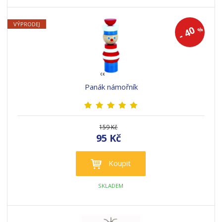
VÝPRODEJ
40
%
-
Panák námořník
159 Kč
95 Kč
Koupit
SKLADEM