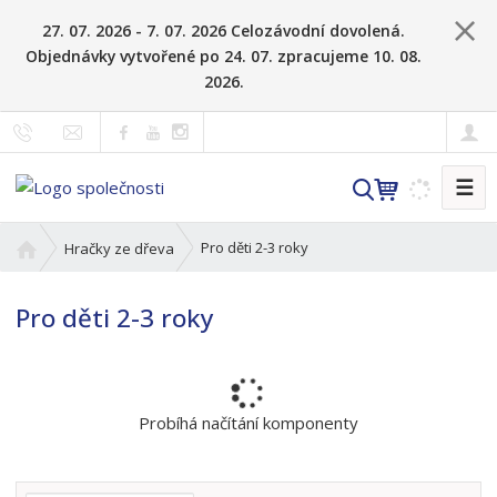
27. 07. 2026 - 7. 07. 2026 Celozávodní dovolená.
Objednávky vytvořené po 24. 07. zpracujeme 10. 08.
2026.
☰
V
y
h
Ú
Pro děti 2-3 roky
Hračky ze dřeva
l
v
o
e
Pro děti 2-3 roky
d
d
n
a
í
t
s
t
Probíhá načítání komponenty
r
a
n