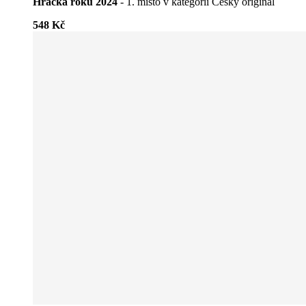
Hračka roku 2024
- 1. místo v kategorii Český originál
548 Kč