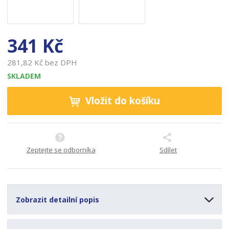
o
a
b
c
341 Kč
e
:
281,82 Kč bez DPH
8
5
SKLADEM
9
3
Vložit do košíku
5
4
7
1
Zeptejte se odborníka
Sdílet
3
3
1
7
8
Zobrazit detailní popis