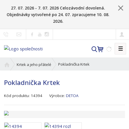
27. 07. 2026 - 7. 07. 2026 Celozávodní dovolená.
Objednávky vytvořené po 24. 07. zpracujeme 10. 08.
2026.
☰
V
y
h
Ú
Pokladnička Krtek
Krtek a jeho přátelé
l
v
o
e
Pokladnička Krtek
d
d
n
a
K
í
Kód produktu:
14394
Výrobce:
DETOA
t
ó
s
d
t
v
r
ý
a
r
n