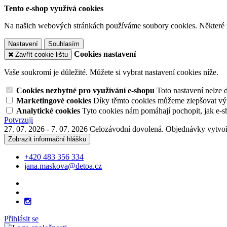
Tento e-shop využívá cookies
Na našich webových stránkách používáme soubory cookies. Některé z n
Nastavení
Souhlasím
Cookies nastavení
Zavřít cookie lištu
Vaše soukromí je důležité. Můžete si vybrat nastavení cookies níže.
Cookies nezbytné pro využívání e-shopu
Toto nastavení nelze 
Marketingové cookies
Díky těmto cookies můžeme zlepšovat výko
Analytické cookies
Tyto cookies nám pomáhají pochopit, jak e-s
Potvrzuji
27. 07. 2026 - 7. 07. 2026 Celozávodní dovolená. Objednávky vytvoř
Zobrazit informační hlášku
+420 483 356 334
jana.maskova@detoa.cz
Přihlásit se