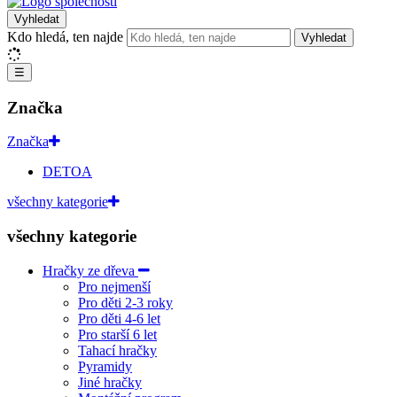
Vyhledat
Kdo hledá, ten najde
Vyhledat
☰
Značka
Značka
DETOA
všechny kategorie
všechny kategorie
Hračky ze dřeva
Pro nejmenší
Pro děti 2-3 roky
Pro děti 4-6 let
Pro starší 6 let
Tahací hračky
Pyramidy
Jiné hračky