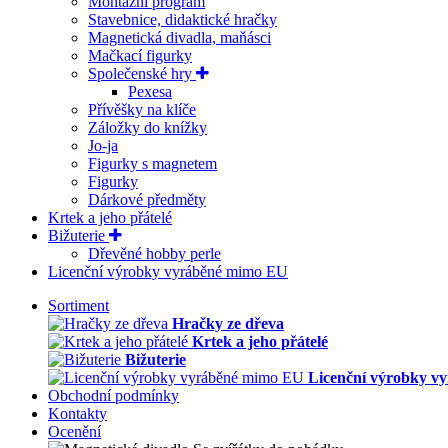
Montážní program
Stavebnice, didaktické hračky
Magnetická divadla, maňásci
Mačkací figurky
Společenské hry
Pexesa
Přívěšky na klíče
Záložky do knížky
Jo-ja
Figurky s magnetem
Figurky
Dárkové předměty
Krtek a jeho přátelé
Bižuterie
Dřevěné hobby perle
Licenční výrobky vyráběné mimo EU
Sortiment
Hračky ze dřeva
Krtek a jeho přátelé
Bižuterie
Licenční výrobky v
Obchodní podmínky
Kontakty
Ocenění