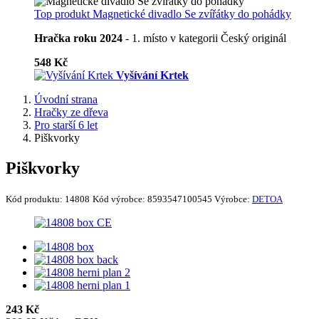
Top produkt
Magnetické divadlo Se zvířátky do pohádky
Hračka roku 2024
- 1. místo v kategorii Český originál
548 Kč
Vyšívání Krtek
Úvodní strana
Hračky ze dřeva
Pro starší 6 let
Piškvorky
Piškvorky
Kód produktu:
14808
Kód výrobce:
8593547100545
Výrobce:
DETOA
243 Kč