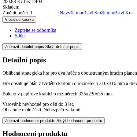
200,83 Kč bez DPH
Skladem
Změnit počet
Navýšit množství
Snížit množství
Kus
Vložit do košíku
Zeptejte se odborníka
Sdílet
Zobrazit detailní popis
Skrýt detailní popis
Detailní popis
Oblíbená strategická hra pro dva hráče s oboustranným hracím pláne
Hra obsahuje plán z tvrdého kartonu o rozměrech 316x316 mm a dř
Baleno v papírové krabici o rozměrech 335x230x35 mm.
Varování: nevhodné pro děti do 3 let.
Obsahuje malé části. Nebezpečí zalknutí.
Zobrazit hodnocení produktu
Skrýt hodnocení produktu
Hodnocení produktu