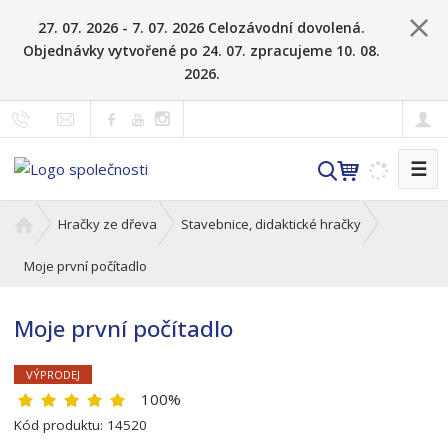
27. 07. 2026 - 7. 07. 2026 Celozávodní dovolená.
Objednávky vytvořené po 24. 07. zpracujeme 10. 08.
2026.
☰
V
y
h
Ú
Hračky ze dřeva
Stavebnice, didaktické hračky
l
v
o
Moje první počítadlo
e
d
d
n
a
Moje první počítadlo
í
t
s
t
VÝPRODEJ
r
100%
a
K
Kód produktu:
14520
n
ó