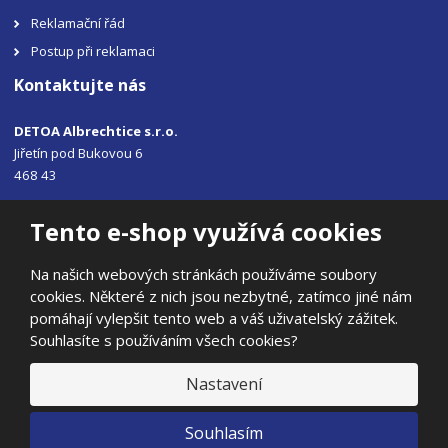
Reklamační řád
Postup při reklamaci
Kontaktujte nás
DETOA Albrechtice s.r.o.
Jiřetín pod Bukovou 6
468 43
Tel.: +420 483 356 330
Tento e-shop využívá cookies
Email:
sales@detoa.cz
Na našich webových stránkách používáme soubory
cookies. Některé z nich jsou nezbytné, zatímco jiné nám
pomáhají vylepšit tento web a váš uživatelský zážitek.
Souhlasíte s používáním všech cookies?
© 2026, DETOA Albrechtice s.r.o.
Prohlášení o přístupnosti
|
Ochrana osobních údajů
|
Mapa stránek
Nastavení
|
E
Souhlasím
B
VYROBILA