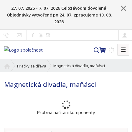
27. 07. 2026 - 7. 07. 2026 Celozávodní dovolená.
Objednávky vytvořené po 24. 07. zpracujeme 10. 08.
2026.
☰
V
y
h
Ú
Magnetická divadla, maňásci
Hračky ze dřeva
l
v
o
e
Magnetická divadla, maňásci
d
d
n
a
í
t
s
t
Probíhá načítání komponenty
r
a
n