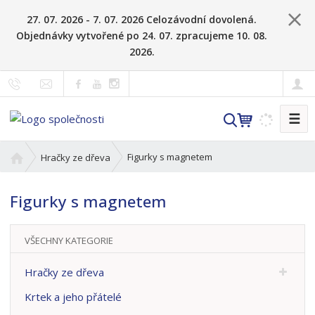
27. 07. 2026 - 7. 07. 2026 Celozávodní dovolená.
Objednávky vytvořené po 24. 07. zpracujeme 10. 08.
2026.
☰
V
y
h
Ú
Figurky s magnetem
Hračky ze dřeva
l
v
o
e
Figurky s magnetem
d
d
n
a
í
t
VŠECHNY KATEGORIE
s
t
Hračky ze dřeva
r
a
Krtek a jeho přátelé
n