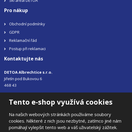
Ski areál DETOA
Pro nákup
Obchodní podmínky
GDPR
Reklamační řád
Postup při reklamaci
Kontaktujte nás
DETOA Albrechtice s.r.o.
Jiřetín pod Bukovou 6
468 43
Tel.: +420 483 356 330
Tento e-shop využívá cookies
Email:
sales@detoa.cz
Na našich webových stránkách používáme soubory
cookies. Některé z nich jsou nezbytné, zatímco jiné nám
pomáhají vylepšit tento web a váš uživatelský zážitek.