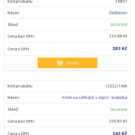
14857
Oběšenec
SKLADEM
233,88 Kč
283 Kč
Koupit
13332/1/KR
Krtek na sáňkách s čepicí - krabička
SKLADEM
200,83 Kč
243 Kč