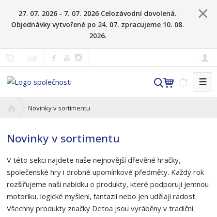
27. 07. 2026 - 7. 07. 2026 Celozávodní dovolená.
Objednávky vytvořené po 24. 07. zpracujeme 10. 08.
2026.
☰
V
y
h
Ú
Novinky v sortimentu
l
v
o
e
Novinky v sortimentu
d
d
n
a
V této sekci najdete naše nejnovější dřevěné hračky,
í
t
s
společenské hry i drobné upomínkové předměty. Každý rok
t
rozšiřujeme naši nabídku o produkty, které podporují jemnou
r
motoriku, logické myšlení, fantazii nebo jen udělají radost.
a
Všechny produkty značky Detoa jsou vyráběny v tradiční
n