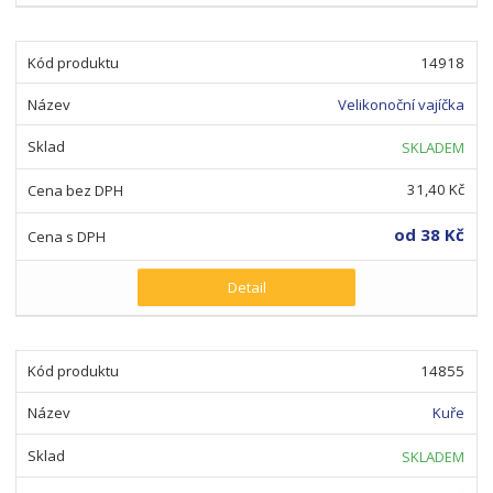
14918
Velikonoční vajíčka
SKLADEM
31,40 Kč
od
38 Kč
Detail
14855
Kuře
SKLADEM