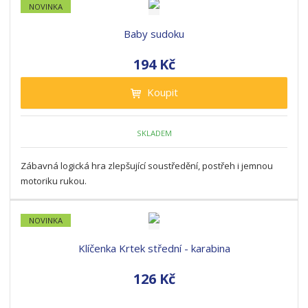
NOVINKA
Baby sudoku
194 Kč
Koupit
SKLADEM
Zábavná logická hra zlepšující soustředění, postřeh i jemnou
motoriku rukou.
NOVINKA
Klíčenka Krtek střední - karabina
126 Kč