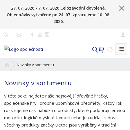
27. 07. 2026 - 7. 07. 2026 Celozávodní dovolená.
Objednávky vytvořené po 24. 07. zpracujeme 10. 08.
2026.
☰
V
y
h
Ú
Novinky v sortimentu
l
v
o
e
Novinky v sortimentu
d
d
n
a
V této sekci najdete naše nejnovější dřevěné hračky,
í
t
s
společenské hry i drobné upomínkové předměty. Každý rok
t
rozšiřujeme naši nabídku o produkty, které podporují jemnou
r
motoriku, logické myšlení, fantazii nebo jen udělají radost.
a
Všechny produkty značky Detoa jsou vyráběny v tradiční
n