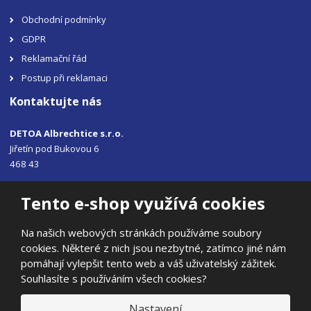
Obchodní podmínky
GDPR
Reklamační řád
Postup při reklamaci
Kontaktujte nás
DETOA Albrechtice s.r.o.
Jiřetín pod Bukovou 6
468 43
Tel.: +420 483 356 330
Tento e-shop využívá cookies
Email:
sales@detoa.cz
Na našich webových stránkách používáme soubory
cookies. Některé z nich jsou nezbytné, zatímco jiné nám
pomáhají vylepšit tento web a váš uživatelský zážitek.
Souhlasíte s používáním všech cookies?
© 2026, DETOA Albrechtice s.r.o.
Prohlášení o přístupnosti
|
Ochrana osobních údajů
|
Mapa stránek
Nastavení