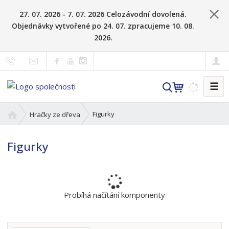
27. 07. 2026 - 7. 07. 2026 Celozávodní dovolená.
Objednávky vytvořené po 24. 07. zpracujeme 10. 08.
2026.
☰
V
y
h
Ú
Figurky
Hračky ze dřeva
l
v
o
e
Figurky
d
d
n
a
í
t
s
t
Probíhá načítání komponenty
r
a
n