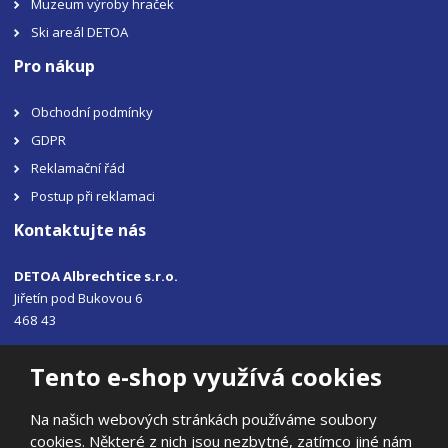
Muzeum výroby hraček
Ski areál DETOA
Pro nákup
Obchodní podmínky
GDPR
Reklamační řád
Postup při reklamaci
Kontaktujte nás
DETOA Albrechtice s.r.o.
Jiřetín pod Bukovou 6
468 43
Tel.: +420 483 356 330
Tento e-shop využívá cookies
Email:
sales@detoa.cz
Na našich webových stránkách používáme soubory
cookies. Některé z nich jsou nezbytné, zatímco jiné nám