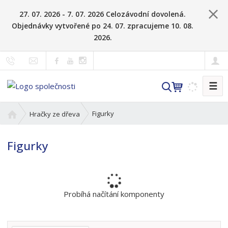
27. 07. 2026 - 7. 07. 2026 Celozávodní dovolená.
Objednávky vytvořené po 24. 07. zpracujeme 10. 08.
2026.
☰
V
y
h
Ú
Figurky
Hračky ze dřeva
l
v
o
e
Figurky
d
d
n
a
í
t
s
t
Probíhá načítání komponenty
r
a
n