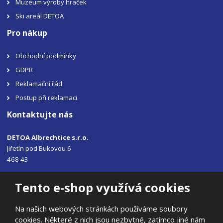
Muzeum výroby hraček
Ski areál DETOA
Pro nákup
Obchodní podmínky
GDPR
Reklamační řád
Postup při reklamaci
Kontaktujte nás
DETOA Albrechtice s.r.o.
Jiřetín pod Bukovou 6
468 43
Tel.: +420 483 356 330
Tento e-shop využívá cookies
Email:
sales@detoa.cz
Na našich webových stránkách používáme soubory
cookies. Některé z nich jsou nezbytné, zatímco jiné nám