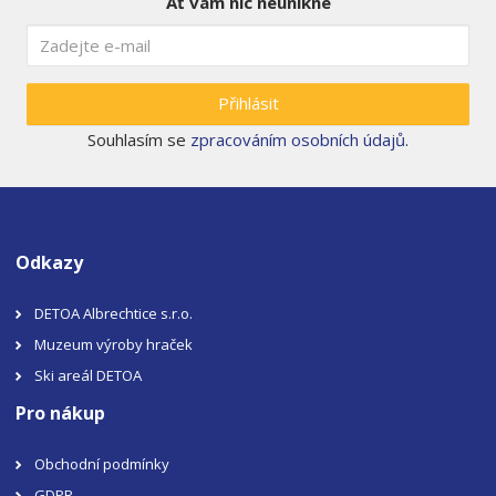
Ať vám nic neunikne
Přihlásit
Souhlasím se
zpracováním osobních údajů
.
Odkazy
DETOA Albrechtice s.r.o.
Muzeum výroby hraček
Ski areál DETOA
Pro nákup
Obchodní podmínky
GDPR