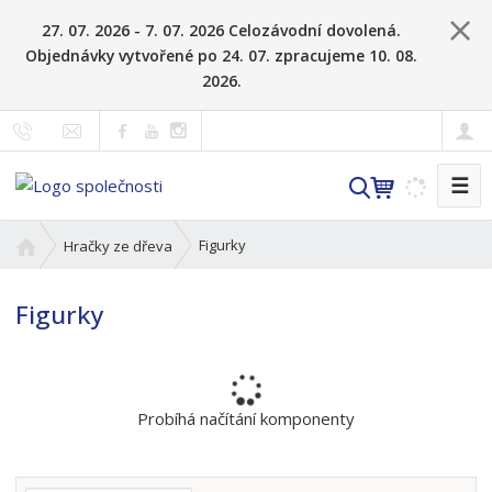
27. 07. 2026 - 7. 07. 2026 Celozávodní dovolená.
Objednávky vytvořené po 24. 07. zpracujeme 10. 08.
2026.
☰
V
y
h
Ú
Figurky
Hračky ze dřeva
l
v
o
e
Figurky
d
d
n
a
í
t
s
t
Probíhá načítání komponenty
r
a
n