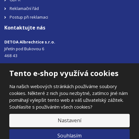
Reklamační řád
Postup při reklamaci
Kontaktujte nás
DETOA Albrechtice s.r.o.
Jiřetín pod Bukovou 6
468 43
Tel.: +420 483 356 330
Tento e-shop využívá cookies
Email:
sales@detoa.cz
Na našich webových stránkách používáme soubory
cookies. Některé z nich jsou nezbytné, zatímco jiné nám
pomáhají vylepšit tento web a váš uživatelský zážitek.
Souhlasíte s používáním všech cookies?
© 2026, DETOA Albrechtice s.r.o.
Prohlášení o přístupnosti
|
Ochrana osobních údajů
|
Mapa stránek
Nastavení
|
E
Souhlasím
B
VYROBILA