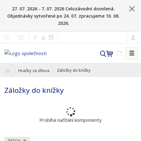
27. 07. 2026 - 7. 07. 2026 Celozávodní dovolená.
Objednávky vytvořené po 24. 07. zpracujeme 10. 08.
2026.
☰
V
y
h
Ú
Záložky do knížky
Hračky ze dřeva
l
v
o
e
Záložky do knížky
d
d
n
a
í
t
s
t
Probíhá načítání komponenty
r
a
n
DETOA