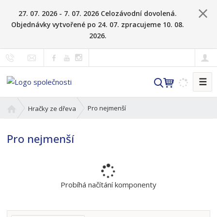
27. 07. 2026 - 7. 07. 2026 Celozávodní dovolená.
Objednávky vytvořené po 24. 07. zpracujeme 10. 08.
2026.
☰
V
y
h
Ú
Pro nejmenší
Hračky ze dřeva
l
v
o
e
Pro nejmenší
d
d
n
a
í
t
s
t
Probíhá načítání komponenty
r
a
n