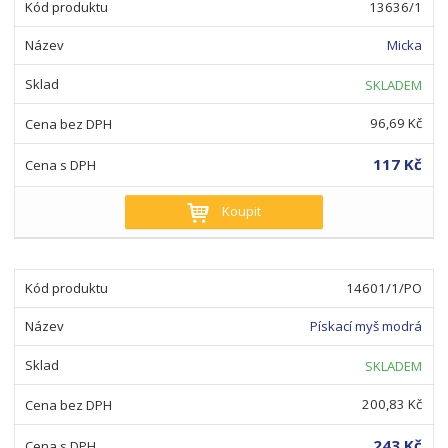
13636/1
Micka
SKLADEM
96,69 Kč
117 Kč
Koupit
14601/1/PO
Pískací myš modrá
SKLADEM
200,83 Kč
243 Kč