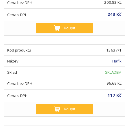
200,83 Kč
243 Kč
Koupit
13637/1
Hafík
SKLADEM
96,69 Kč
117 Kč
Koupit