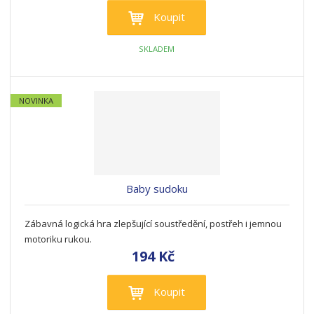
Koupit
SKLADEM
NOVINKA
Baby sudoku
Zábavná logická hra zlepšující soustředění, postřeh i jemnou
motoriku rukou.
194 Kč
Koupit