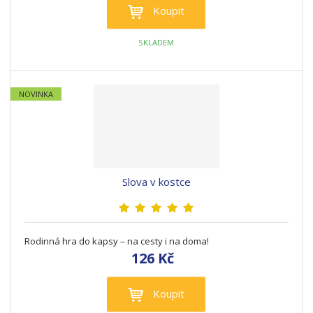
Koupit
s
s
SKLADEM
NOVINKA
Slova v kostce
Rodinná hra do kapsy – na cesty i na doma!
126 Kč
Koupit