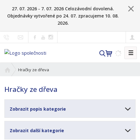
27. 07. 2026 - 7. 07. 2026 Celozávodní dovolená.
Objednávky vytvořené po 24. 07. zpracujeme 10. 08.
2026.
☰
V
y
h
Ú
Hračky ze dřeva
l
v
o
e
Hračky ze dřeva
d
d
n
a
í
t
Zobrazit popis kategorie
s
t
r
Zobrazit další kategorie
a
n