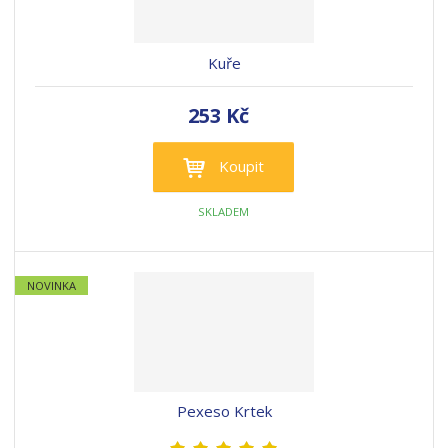
Kuře
253 Kč
Koupit
SKLADEM
NOVINKA
Pexeso Krtek