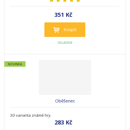
351 Kč
Koupit
SKLADEM
NOVINKA
Oběšenec
3D varianta známé hry.
283 Kč