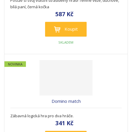
Postav si svůj vlastní strašidelný hrad! Temné věže, duchové,
bílá paní, černá kočka
587 Kč
Koupit
SKLADEM
NOVINKA
Domino match
Zábavná logická hra pro dva hráče.
341 Kč