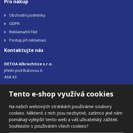
Pro nákup
Obchodní podmínky
GDPR
Reklamační řád
Postup při reklamaci
Kontaktujte nás
DETOA Albrechtice s.r.o.
Jiřetín pod Bukovou 6
468 43
Tel.: +420 483 356 330
Tento e-shop využívá cookies
Email:
sales@detoa.cz
Na našich webových stránkách používáme soubory
cookies. Některé z nich jsou nezbytné, zatímco jiné nám
pomáhají vylepšit tento web a váš uživatelský zážitek.
Souhlasíte s používáním všech cookies?
© 2026, DETOA Albrechtice s.r.o.