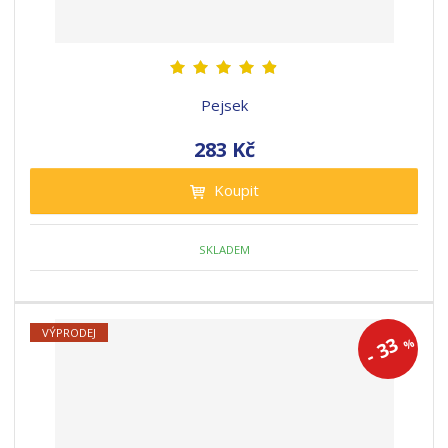
Pejsek
283 Kč
Koupit
SKLADEM
VÝPRODEJ
33
%
-