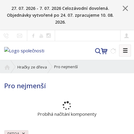
27. 07. 2026 - 7. 07. 2026 Celozávodní dovolená.
Objednávky vytvořené po 24. 07. zpracujeme 10. 08.
2026.
☰
V
y
h
Ú
Pro nejmenší
Hračky ze dřeva
l
v
o
e
Pro nejmenší
d
d
n
a
í
t
s
t
Probíhá načítání komponenty
r
a
n
DETOA