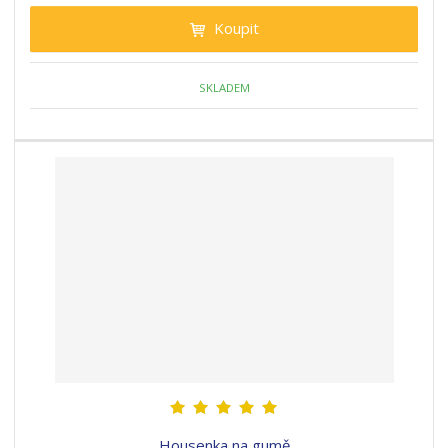
Koupit
SKLADEM
Housenka na gumě