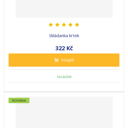
Skládanka krtek
322 Kč
Koupit
SKLADEM
NOVINKA