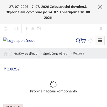
27. 07. 2026 - 7. 07. 2026 Celozávodní dovolená.
Objednávky vytvořené po 24. 07. zpracujeme 10. 08.
2026.
☰
V
y
h
Ú
Pexesa
Hračky ze dřeva
Společenské hry
l
v
o
e
Pexesa
d
d
n
a
í
t
s
t
Probíhá načítání komponenty
r
a
n
DETOA