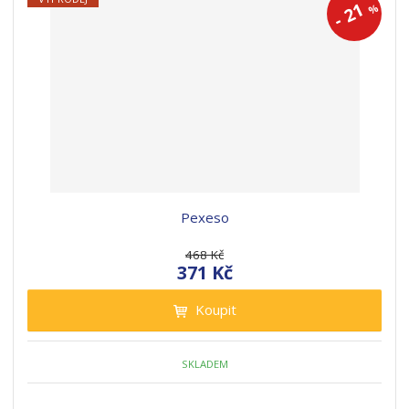
21
%
-
Pexeso
468 Kč
371 Kč
Koupit
SKLADEM