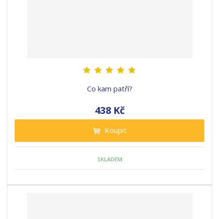
Co kam patří?
438 Kč
Koupit
SKLADEM