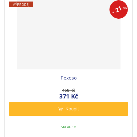
VÝPRODEJ
21
%
-
Pexeso
468 Kč
371 Kč
Koupit
SKLADEM