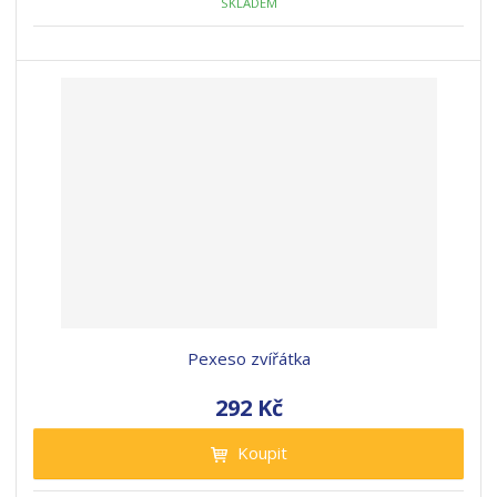
SKLADEM
Pexeso zvířátka
292 Kč
Koupit