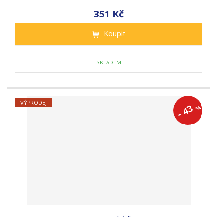
351 Kč
Koupit
SKLADEM
VÝPRODEJ
43
%
-