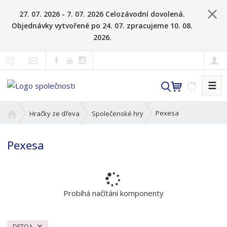
27. 07. 2026 - 7. 07. 2026 Celozávodní dovolená.
Objednávky vytvořené po 24. 07. zpracujeme 10. 08.
2026.
☰
V
y
h
Ú
Pexesa
Hračky ze dřeva
Společenské hry
l
v
o
e
Pexesa
d
d
n
a
í
t
s
t
Probíhá načítání komponenty
r
a
n
DETOA