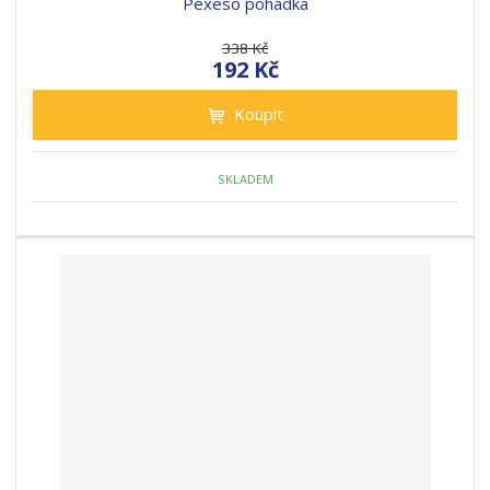
Pexeso pohádka
338 Kč
192 Kč
Koupit
SKLADEM