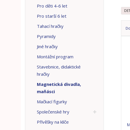
n
Pro děti 4-6 let
a
DE
Pro starší 6 let
Tahací hračky
D
Pyramidy
Ř
a
Jiné hračky
z
Montážní program
e
n
Stavebnice, didaktické
í
hračky
p
r
Magnetická divadla,
o
maňásci
d
Mačkací figurky
u
k
Společenské hry
t
Přívěšky na klíče
ů
M