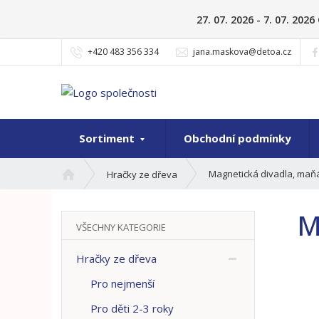
27. 07. 2026 - 7. 07. 20
+420 483 356 334
jana.maskova@detoa.cz
Sortiment
Obchodní podmínky
Ú
Magnetická divadla, maň
Hračky ze dřeva
v
o
M
d
VŠECHNY KATEGORIE
n
í
Hračky ze dřeva
s
t
Pro nejmenší
r
Pro děti 2-3 roky
a