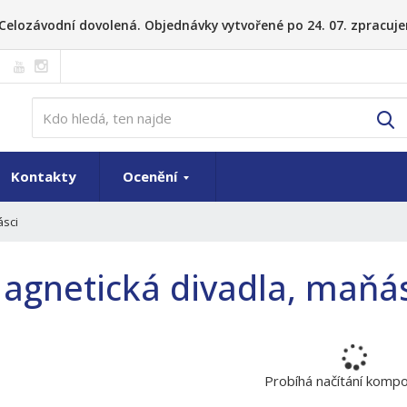
26 Celozávodní dovolená. Objednávky vytvořené po 24. 07. zpracuje
V
Kontakty
Ocenění
ásci
agnetická divadla, maňás
Probíhá načítání komp