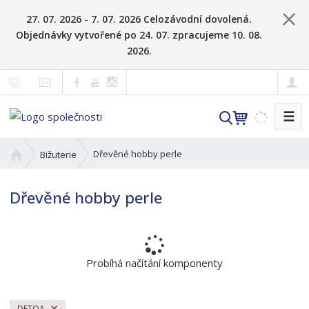
27. 07. 2026 - 7. 07. 2026 Celozávodní dovolená.
Objednávky vytvořené po 24. 07. zpracujeme 10. 08.
2026.
☰
V
y
h
Ú
Dřevěné hobby perle
Bižuterie
l
v
o
e
Dřevěné hobby perle
d
d
n
a
í
t
s
t
Probíhá načítání komponenty
r
a
n
DETOA