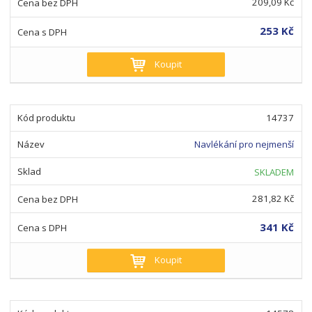
209,09 Kč
253 Kč
Koupit
14737
Navlékání pro nejmenší
SKLADEM
281,82 Kč
341 Kč
Koupit