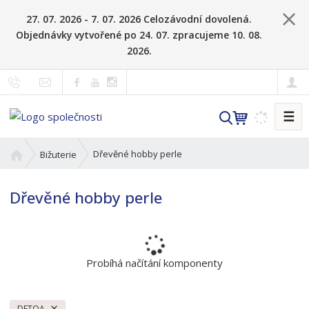
27. 07. 2026 - 7. 07. 2026 Celozávodní dovolená.
Objednávky vytvořené po 24. 07. zpracujeme 10. 08.
2026.
☰
V
y
h
Ú
Dřevěné hobby perle
Bižuterie
l
v
o
e
Dřevěné hobby perle
d
d
n
a
í
t
s
t
Probíhá načítání komponenty
r
a
n
DETOA