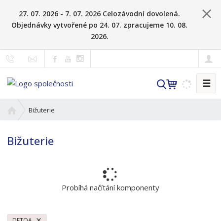
27. 07. 2026 - 7. 07. 2026 Celozávodní dovolená.
Objednávky vytvořené po 24. 07. zpracujeme 10. 08.
2026.
☰
V
y
h
Ú
Bižuterie
l
v
o
e
Bižuterie
d
d
n
a
í
t
s
t
Probíhá načítání komponenty
r
a
n
DETOA