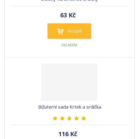
63 Kč
Koupit
SKLADEM
Bižuterní sada Krtek a srdíčka
116 Kč