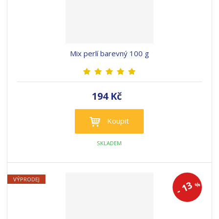
Mix perlí barevný 100 g
194 Kč
Koupit
SKLADEM
VÝPRODEJ
13
%
-